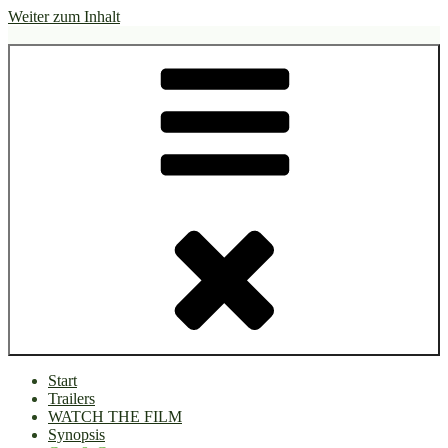
Weiter zum Inhalt
Ein Film von Ana Bilic
Wenn die Heidelerche singt
Start
Trailers
WATCH THE FILM
Synopsis