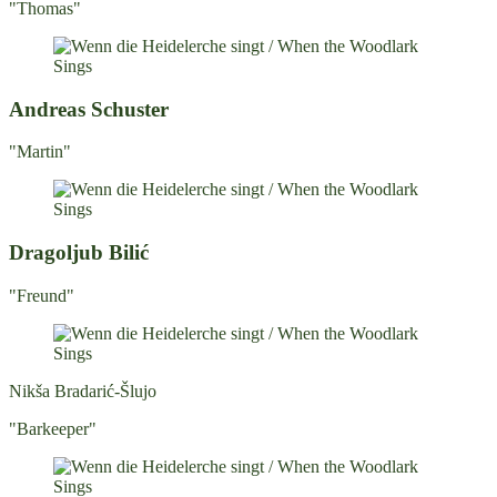
"Thomas"
Andreas Schuster
"Martin"
Dragoljub Bilić
"Freund"
Nikša Bradarić-Šlujo
"Barkeeper"